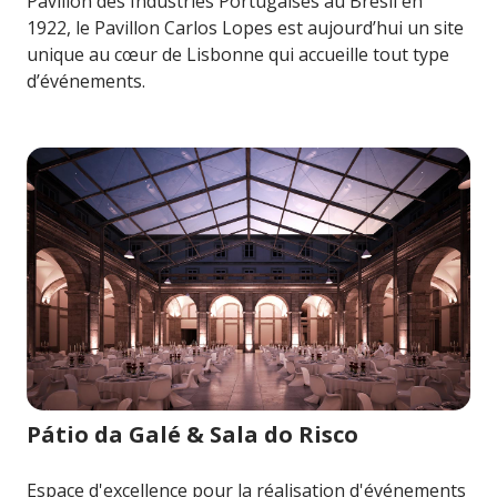
Pavillon des Industries Portugaises au Brésil en
1922, le Pavillon Carlos Lopes est aujourd’hui un site
unique au cœur de Lisbonne qui accueille tout type
d’événements.
Image pour Pátio da Galé & Sala do Risco
Pátio da Galé & Sala do Risco
Espace d'excellence pour la réalisation d'événements