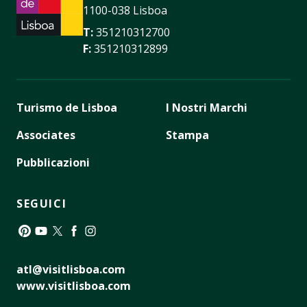
1100-038 Lisboa
T:
351210312700
F:
351210312899
Turismo de Lisboa
I Nostri Marchi
Associates
Stampa
Pubblicazioni
SEGUICI
Pinterest
YouTube
Twitter
Facebook
Instagram
atl@visitlisboa.com
www.visitlisboa.com