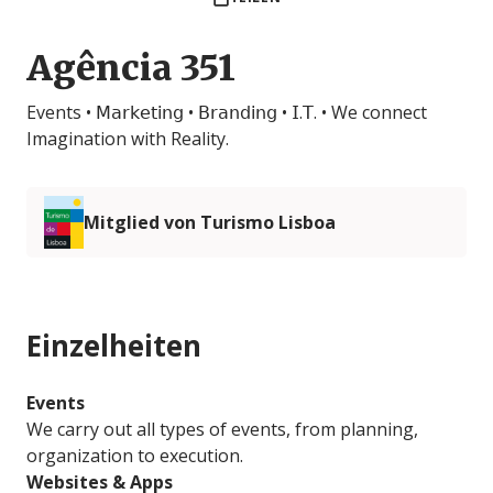
Agência 351
Events • 𝖬𝖺𝗋𝗄𝖾𝗍𝗂𝗇𝗀 • 𝖡𝗋𝖺𝗇𝖽𝗂𝗇𝗀 • 𝖨.𝖳. • We connect
Imagination with Reality.
Mitglied von Turismo Lisboa
Einzelheiten
Events
We carry out all types of events, from planning,
organization to execution.
Websites & Apps