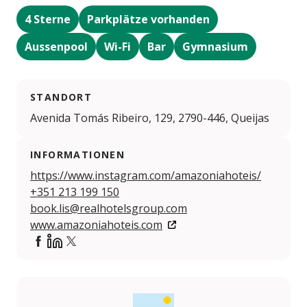
4 Sterne
Parkplätze vorhanden
Aussenpool
Wi-Fi
Bar
Gymnasium
STANDORT
Avenida Tomás Ribeiro, 129, 2790-446, Queijas
INFORMATIONEN
https://www.instagram.com/amazoniahoteis/
+351 213 199 150
book.lis@realhotelsgroup.com
www.amazoniahoteis.com
https://www.facebook.com/amazoniahotels/
https://www.linkedin.com/company/grupo-amaz-ni
https://x.com/amazoniahoteis