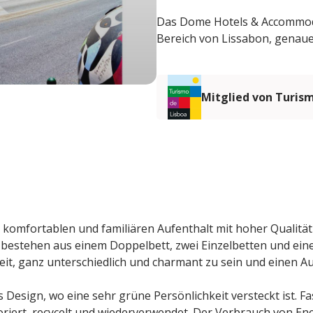
Das Dome Hotels & Accommodat
Bereich von Lissabon, genaue
Mitglied von Turis
n komfortablen und familiären Aufenthalt mit hoher Quali
n bestehen aus einem Doppelbett, zwei Einzelbetten und e
t, ganz unterschiedlich und charmant zu sein und einen Au
sign, wo eine sehr grüne Persönlichkeit versteckt ist. Fas
oriert, recycelt und wiederverwendet. Der Verbrauch von E