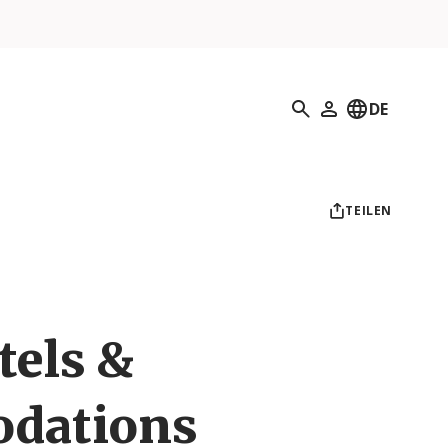
Suchen
DE
Mein Profil
TEILEN
els &
dations