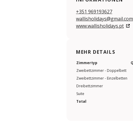
+351 969193627
wallisholidays@gmail.com
www.wallisholidays.pt
MEHR DETAILS
Zimmertyp
Q
Zweibettzimmer - Doppelbett
Zweibettzimmer - Einzelbetten
Dreibettzimmer
Suite
Total