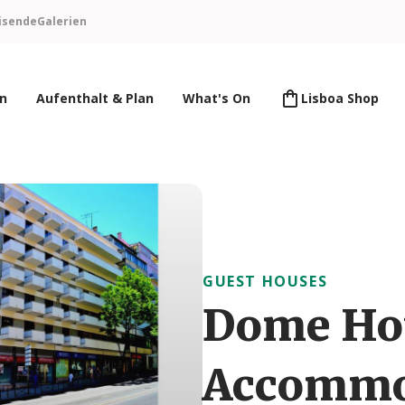
isende
Galerien
en
Aufenthalt & Plan
What's On
Lisboa Shop
GUEST HOUSES
Dome Hot
Accommo