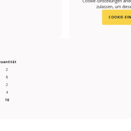
Cookie-Einstellungen änd
zulassen, um diese
COOKIE-EI
uantität
2
8
2
4
16