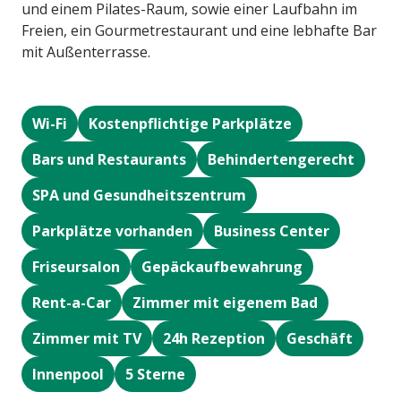
und einem Pilates-Raum, sowie einer Laufbahn im
Freien, ein Gourmetrestaurant und eine lebhafte Bar
mit Außenterrasse.
Wi-Fi
Kostenpflichtige Parkplätze
Bars und Restaurants
Behindertengerecht
SPA und Gesundheitszentrum
Parkplätze vorhanden
Business Center
Friseursalon
Gepäckaufbewahrung
Rent-a-Car
Zimmer mit eigenem Bad
Zimmer mit TV
24h Rezeption
Geschäft
Innenpool
5 Sterne