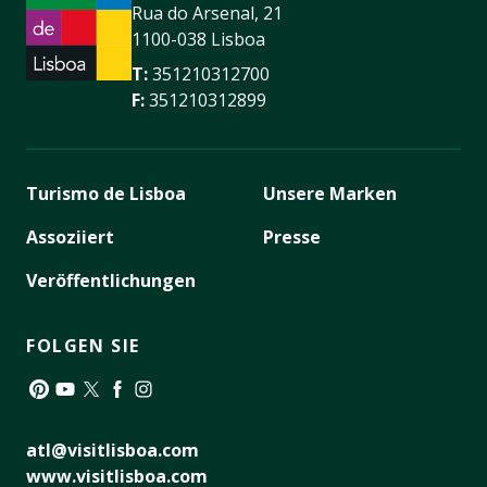
Rua do Arsenal, 21
1100-038 Lisboa
T:
351210312700
F:
351210312899
Turismo de Lisboa
Unsere Marken
Assoziiert
Presse
Veröffentlichungen
FOLGEN SIE
Pinterest
YouTube
Twitter
Facebook
Instagram
atl@visitlisboa.com
www.visitlisboa.com