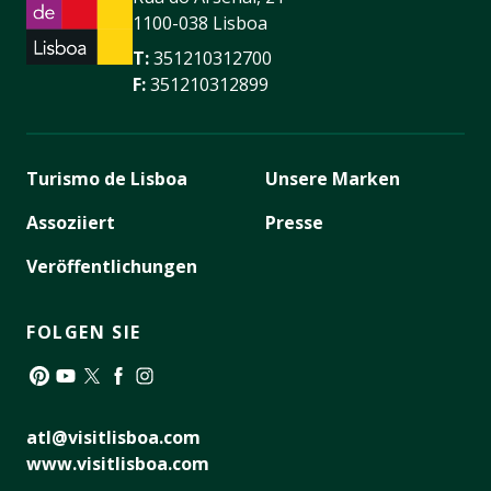
1100-038 Lisboa
T:
351210312700
F:
351210312899
Turismo de Lisboa
Unsere Marken
Assoziiert
Presse
Veröffentlichungen
FOLGEN SIE
Pinterest
YouTube
Twitter
Facebook
Instagram
atl@visitlisboa.com
www.visitlisboa.com