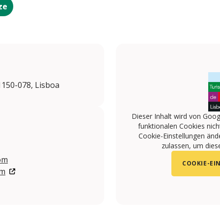
ze
1150-078, Lisboa
Dieser Inhalt wird von Goog
funktionalen Cookies nicht
Cookie-Einstellungen änd
zulassen, um diese
om
COOKIE-EI
om
/torelpalacelisbon
.com/torelpalace_lisbon/
ube.com/channel/UCuQnGTTITeH5zE_wpp3Rkyg