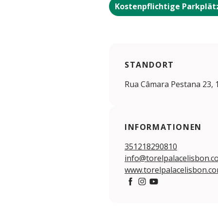
Kostenpflichtige Parkplät
STANDORT
Rua Câmara Pestana 23, 
INFORMATIONEN
351218290810
info@torelpalacelisbon.c
www.torelpalacelisbon.c
https://www.facebook.com
https://www.instagram
https://www.yout