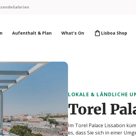
isende
Galerien
en
Aufenthalt & Plan
What's On
Lisboa Shop
LOKALE & LÄNDLICHE 
Torel Pal
Im Torel Palace Lissabon küm
es, dass Sie sich in einer U