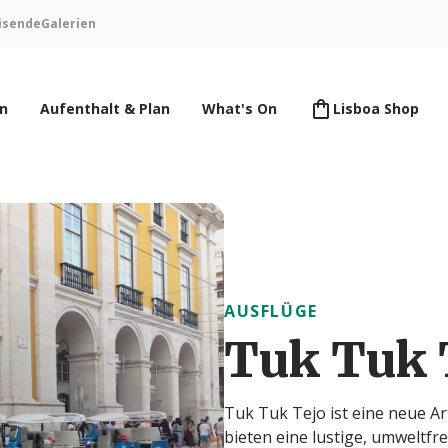
isende
Galerien
en
Aufenthalt & Plan
What's On
Lisboa Shop
AUSFLÜGE
Tuk Tuk 
Tuk Tuk Tejo ist eine neue Ar
bieten eine lustige, umweltfr