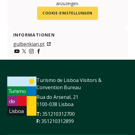
anzuzeigen.
COOKIE-EINSTELLUNGEN
INFORMATIONEN
gulbenkian.pt
https://www.youtube.com/user/FCGulbenkian
https://twitter.com/GulbenkianMusic
https://www.instagram.com/fcgulbenkian/
https://www.facebook.com/gulbenkianmusic
Turismo de Lisboa Visitors &
Convention Bureau
Rua do Arsenal, 21
1100-038 Lisboa
T:
351210312700
F:
351210312899