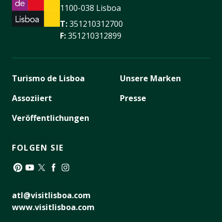
1100-038 Lisboa
T:
351210312700
F:
351210312899
Turismo de Lisboa
Unsere Marken
Assoziiert
Presse
Veröffentlichungen
FOLGEN SIE
Pinterest
YouTube
Twitter
Facebook
Instagram
atl@visitlisboa.com
www.visitlisboa.com