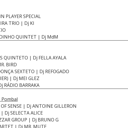
HN PLAYER SPECIAL
RA TRIO | Dj KI
CIO
ADINHO QUINTET | Dj MdM
S QUINTETO | Dj FELLA AYALA
MR. BIRD
DONÇA SEXTETO | Dj REFOGADO
ER) | Dj MEI GLEZ
 Dj RÁDIO BARRAKA
e Pombal
D OF SENSE | Dj ANTOINE GILLERON
| Dj SELECTA ALICE
ZAR GROUP | Dj BRUNO G
ARTET | Dj MR. MUTE