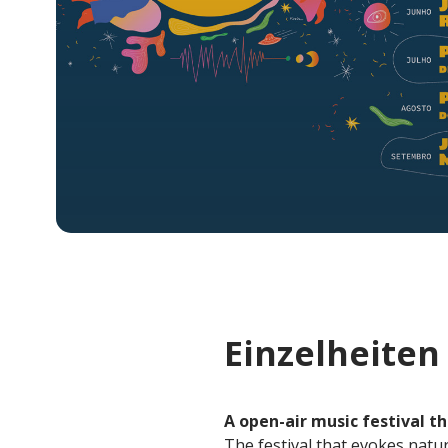
Einzelheiten
A open-air music festival t
The festival that evokes natur