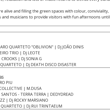
e alive and filling the green spaces with colour, convivialit
s and musicians to provide visitors with fun afternoons until
ZARO QUARTETO "OBLIVION" | Dj JOÃO DINIS
IRO TRIO | Dj LEOTE
H CROOKS | Dj SONIA G
 QUARTETO | Dj DEATH DISCO DISASTER
ias
RO PIU
 COLLECTIVE | M.DUSA
S SANTOS - TERRA TERRA | DEDYDREAD
ZZ | Dj ROCKY MARSIANO
O QUARTETO | Dj RUI TRINTAEUM