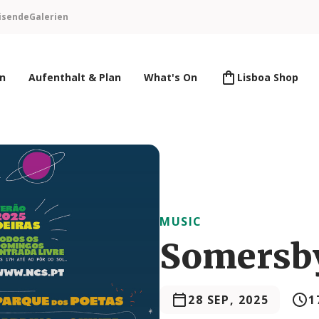
isende
Galerien
en
Aufenthalt & Plan
What's On
Lisboa Shop
MUSIC
Somersby
28 SEP, 2025
1