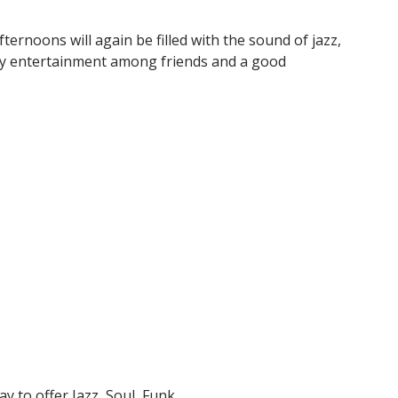
ernoons will again be filled with the sound of jazz,
easy entertainment among friends and a good
y to offer Jazz, Soul, Funk