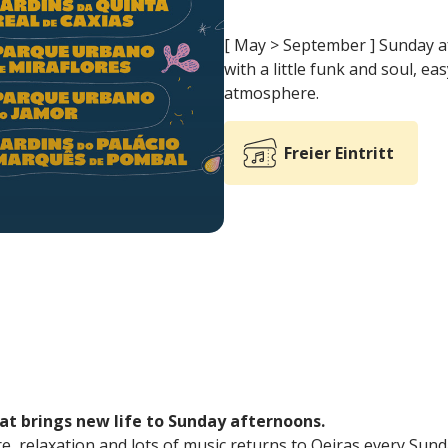
[ May > September ] Sunday aft
with a little funk and soul, 
atmosphere.
Freier Eintritt
hat brings new life to Sunday afternoons.
e, relaxation and lots of music returns to Oeiras every Sunda