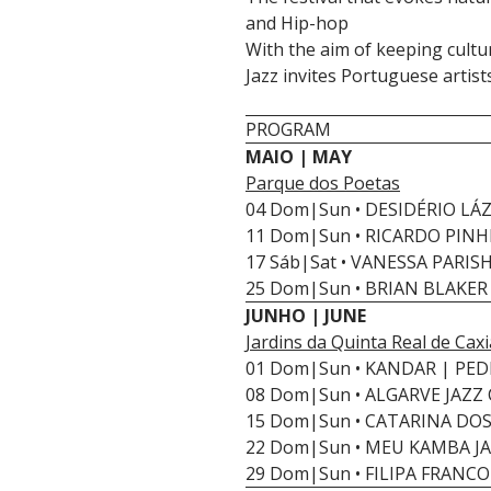
and Hip-hop
With the aim of keeping cultur
Jazz invites Portuguese artist
PROGRAM
MAIO | MAY
Parque dos Poetas
04 Dom|Sun • DESIDÉRIO LÁ
11 Dom|Sun • RICARDO PINHE
17 Sáb|Sat • VANESSA PARIS
25 Dom|Sun • BRIAN BLAKER
JUNHO | JUNE
Jardins da Quinta Real de Cax
01 Dom|Sun • KANDAR | PED
08 Dom|Sun • ALGARVE JAZZ
15 Dom|Sun • CATARINA DO
22 Dom|Sun • MEU KAMBA JA
29 Dom|Sun • FILIPA FRANC