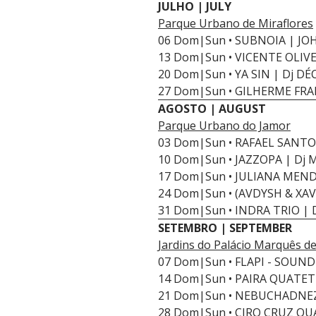
JULHO | JULY
Parque Urbano de Miraflores
06 Dom|Sun • SUBNOIA | JO
13 Dom|Sun • VICENTE OLIVEI
20 Dom|Sun • YA SIN | Dj DÉ
27 Dom|Sun • GILHERME FR
AGOSTO | AUGUST
Parque Urbano do Jamor
03 Dom|Sun • RAFAEL SANTO
10 Dom|Sun • JAZZOPA | Dj 
17 Dom|Sun • JULIANA MEN
24 Dom|Sun • (AVDYSH & XAVI
31 Dom|Sun • INDRA TRIO |
SETEMBRO | SEPTEMBER
Jardins do Palácio Marquês d
07 Dom|Sun • FLAPI - SOUN
14 Dom|Sun • PAIRA QUATET 
21 Dom|Sun • NEBUCHADNEZ
28 Dom|Sun • CIRO CRUZ QU