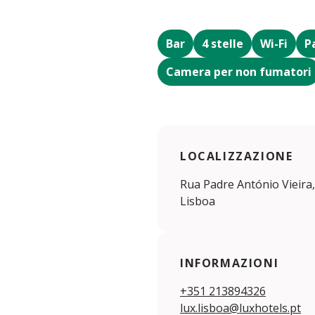
Bar
4 stelle
Wi-Fi
P
Camera per non fumatori
LOCALIZZAZIONE
Rua Padre António Vieira,
Lisboa
INFORMAZIONI
+351 213894326
lux.lisboa@luxhotels.pt