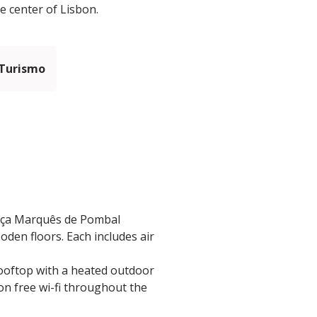
he center of Lisbon.
 Turismo
raça Marquês de Pombal
den floors. Each includes air
 rooftop with a heated outdoor
 on free wi-fi throughout the