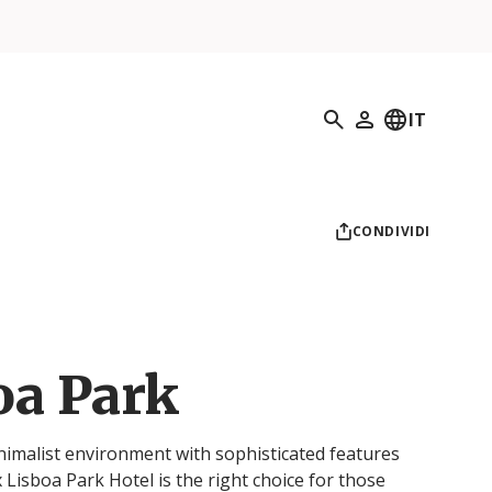
Ricerca
IT
Il mio profilo
CONDIVIDI
oa Park
imalist environment with sophisticated features
 Lisboa Park Hotel is the right choice for those