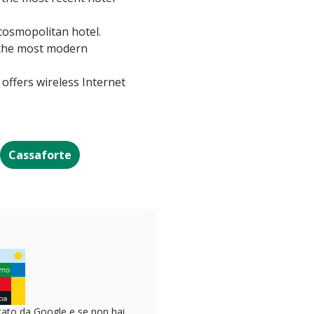
cosmopolitan hotel.
 the most modern
offers wireless Internet
Cassaforte
ato da Google e se non hai