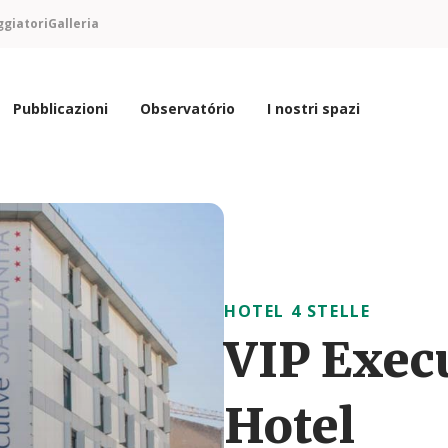
ggiatori
Galleria
Pubblicazioni
Observatório
I nostri spazi
HOTEL 4 STELLE
VIP Exec
Hotel