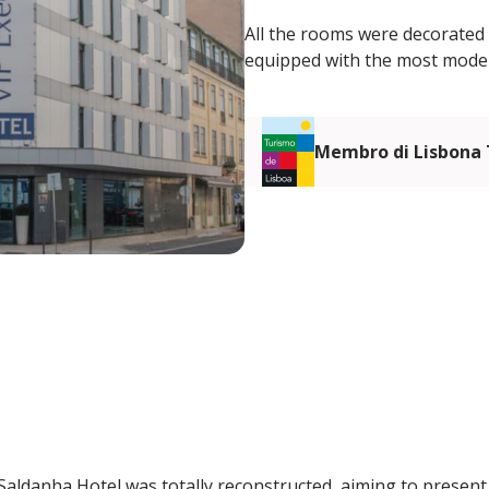
All the rooms were decorated 
equipped with the most modern
Membro di Lisbona
Saldanha Hotel was totally reconstructed, aiming to present