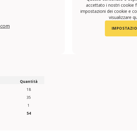
accettato i nostri cookie f
impostazioni dei cookie e con
visualizzare q
.com
IMPOSTAZIO
com/VIPHOTELS/
k.com/VIP-HOTELS-108141615968
Quantità
18
35
1
54