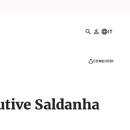
Ricerca
IT
Il mio profilo
CONDIVIDI
utive Saldanha