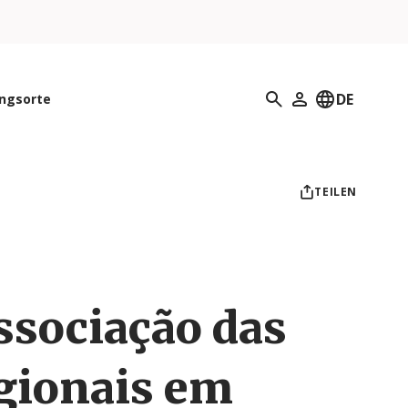
Suchen
DE
ungsorte
Mein Profil
TEILEN
ssociação das
gionais em