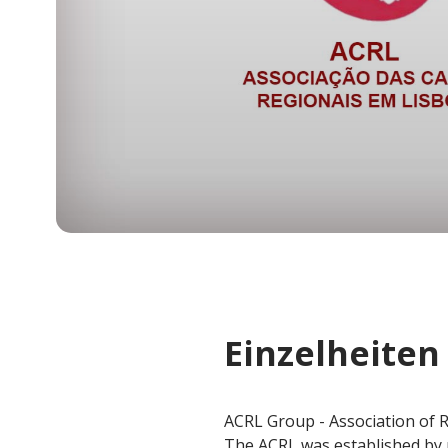
Einzelheiten
ACRL Group - Association of 
The ACRL was established by 