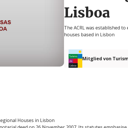
Lisboa
The ACRL was established to 
houses based in Lisbon
Mitglied von Turis
Regional Houses in Lisbon
notarial deed on 26 November 2007. Its statutes emphasise 