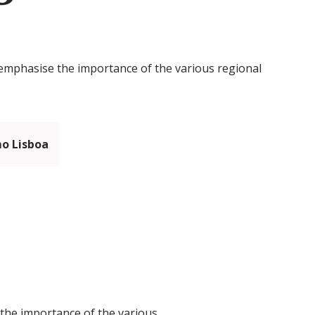
emphasise the importance of the various regional
mo Lisboa
the importance of the various