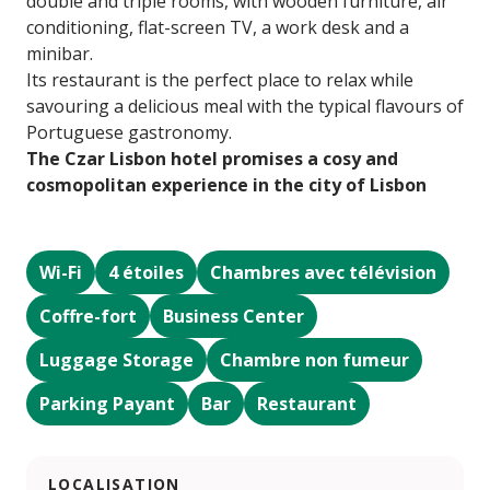
double and triple rooms, with wooden furniture, air
conditioning, flat-screen TV, a work desk and a
minibar.
Its restaurant is the perfect place to relax while
savouring a delicious meal with the typical flavours of
Portuguese gastronomy.
The Czar Lisbon hotel promises a cosy and
cosmopolitan experience in the city of Lisbon
Wi-Fi
4 étoiles
Chambres avec télévision
Coffre-fort
Business Center
Luggage Storage
Chambre non fumeur
Parking Payant
Bar
Restaurant
LOCALISATION