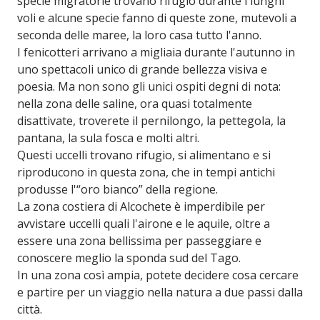
specie migratorie trovano rifugio durante i lunghi
voli e alcune specie fanno di queste zone, mutevoli a
seconda delle maree, la loro casa tutto l'anno.
I fenicotteri arrivano a migliaia durante l'autunno in
uno spettacoli unico di grande bellezza visiva e
poesia. Ma non sono gli unici ospiti degni di nota:
nella zona delle saline, ora quasi totalmente
disattivate, troverete il pernilongo, la pettegola, la
pantana, la sula fosca e molti altri.
Questi uccelli trovano rifugio, si alimentano e si
riproducono in questa zona, che in tempi antichi
produsse l'“oro bianco” della regione.
La zona costiera di Alcochete è imperdibile per
avvistare uccelli quali l'airone e le aquile, oltre a
essere una zona bellissima per passeggiare e
conoscere meglio la sponda sud del Tago.
In una zona così ampia, potete decidere cosa cercare
e partire per un viaggio nella natura a due passi dalla
città.