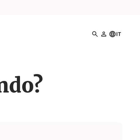
Ricerca
IT
Il mio profilo
ando?