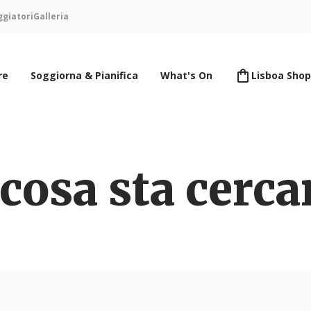
ggiatori
Galleria
re
Soggiorna & Pianifica
What's On
Lisboa Shop
cosa sta cerc