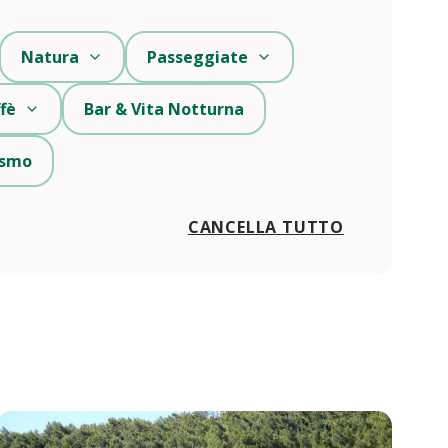
Natura
Passeggiate
fè
Bar & Vita Notturna
rismo
CANCELLA TUTTO