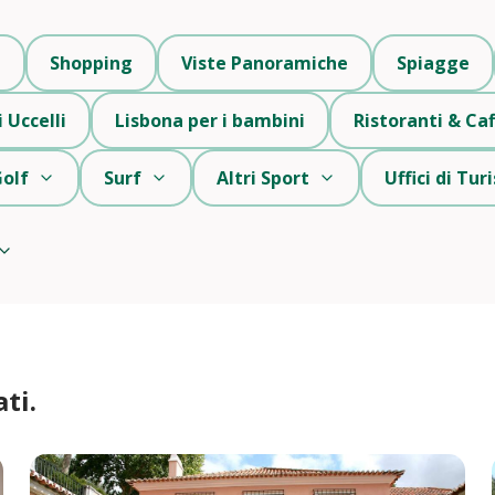
i
Shopping
Viste Panoramiche
Spiagge
 Uccelli
Lisbona per i bambini
Ristoranti & Caf
olf
Surf
Altri Sport
Uffici di Tu
ti.