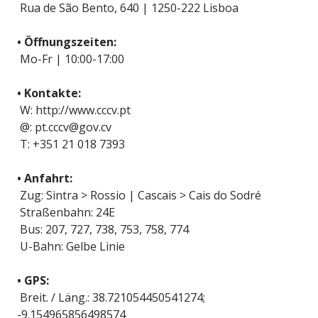
Rua de São Bento, 640 | 1250-222 Lisboa
• Öffnungszeiten:
Mo-Fr | 10:00-17:00
• Kontakte:
W: http://www.cccv.pt
@: pt.cccv@gov.cv
T: +351 21 018 7393
• Anfahrt:
Zug: Sintra > Rossio | Cascais > Cais do Sodré
Straßenbahn: 24E
Bus: 207, 727, 738, 753, 758, 774
U-Bahn: Gelbe Linie
• GPS:
Breit. / Läng.: 38.721054450541274;
-9.154965856498574