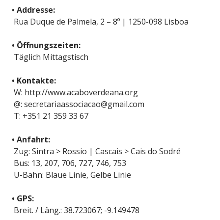
• Addresse:
Rua Duque de Palmela, 2 – 8º | 1250-098 Lisboa
• Öffnungszeiten:
Täglich Mittagstisch
• Kontakte:
W: http://www.acaboverdeana.org
@: secretariaassociacao@gmail.com
T: +351 21 359 33 67
• Anfahrt:
Zug: Sintra > Rossio | Cascais > Cais do Sodré
Bus: 13, 207, 706, 727, 746, 753
U-Bahn: Blaue Linie, Gelbe Linie
• GPS:
Breit. / Läng.: 38.723067; -9.149478