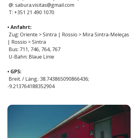
@: sabura.visitas@gmail.com
T: +351 21 490 1070
• Anfahrt:
Zug: Oriente > Sintra | Rossio > Mira Sintra-Meleças
| Rossio > Sintra
Bus: 711, 746, 764, 767
U-Bahn: Blaue Linie
• GPS:
Breit. / Läng.: 38.743865090866436;
-9.213764188352904