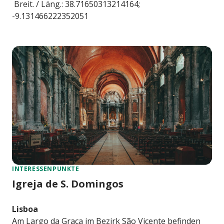
Breit. / Läng.: 38.71650313214164;
-9.131466222352051
INTERESSENPUNKTE
Igreja de S. Domingos
Lisboa
Am Largo da Graça im Bezirk São Vicente befinden