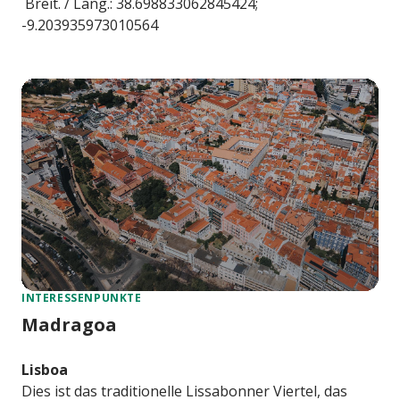
Breit. / Läng.: 38.698833062845424;
-9.203935973010564
INTERESSENPUNKTE
Madragoa
Lisboa
Dies ist das traditionelle Lissabonner Viertel, das