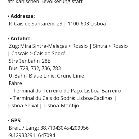
afrikanischen Bevölkerung statt.
• Addresse:
R. Cais de Santarém, 23 | 1100-603 Lisboa
• Anfahrt:
Zug: Mira Sintra-Meleças > Rossio | Sintra > Rossio
| Cascais > Cais do Sodré
Straßenbahn: 28E
Bus: 728, 732, 736, 783
U-Bahn: Blaue Linie, Grüne Linie
Fähre
- Terminal du Terreiro do Paço: Lisboa-Barreiro
- Terminal du Cais do Sodré: Lisboa-Cacilhas |
Lisboa-Seixal | Lisboa-Montijo
• GPS:
Breit. / Läng.: 38.710430454209956;
-9.129332911647094