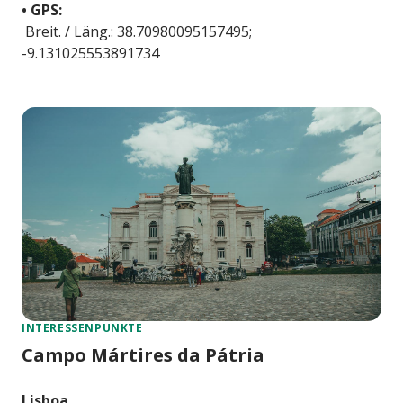
• GPS:
Breit. / Läng.: 38.70980095157495;
-9.131025553891734
INTERESSENPUNKTE
Campo Mártires da Pátria
Lisboa