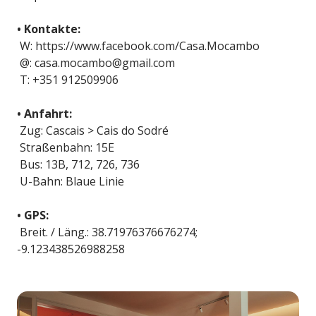
• Kontakte:
W: https://www.facebook.com/Casa.Mocambo
@: casa.mocambo@gmail.com
T: +351 912509906
• Anfahrt:
Zug: Cascais > Cais do Sodré
Straßenbahn: 15E
Bus: 13B, 712, 726, 736
U-Bahn: Blaue Linie
• GPS:
Breit. / Läng.: 38.71976376676274;
-9.123438526988258