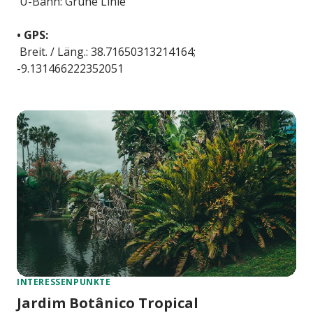
U-Bahn: Grüne Linie
• GPS:
Breit. / Läng.: 38.71650313214164;
-9.131466222352051
INTERESSENPUNKTE
Jardim Botânico Tropical