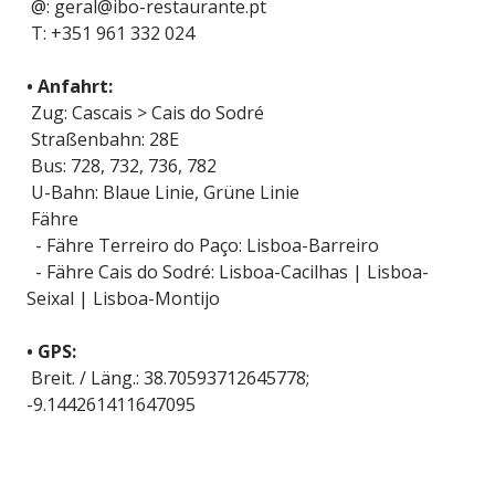
@: geral@ibo-restaurante.pt
T: +351 961 332 024
• Anfahrt:
Zug: Cascais > Cais do Sodré
Straßenbahn: 28E
Bus: 728, 732, 736, 782
U-Bahn: Blaue Linie, Grüne Linie
Fähre
- Fähre Terreiro do Paço: Lisboa-Barreiro
- Fähre Cais do Sodré: Lisboa-Cacilhas | Lisboa-
Seixal | Lisboa-Montijo
• GPS:
Breit. / Läng.: 38.70593712645778;
-9.144261411647095