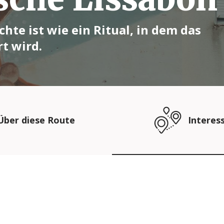
hte ist wie ein Ritual, in dem das
rt wird.
Über diese Route
Interes