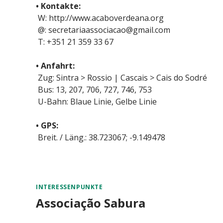
• Kontakte:
W: http://www.acaboverdeana.org
@: secretariaassociacao@gmail.com
T: +351 21 359 33 67
• Anfahrt:
Zug: Sintra > Rossio | Cascais > Cais do Sodré
Bus: 13, 207, 706, 727, 746, 753
U-Bahn: Blaue Linie, Gelbe Linie
• GPS:
Breit. / Läng.: 38.723067; -9.149478
INTERESSENPUNKTE
Associação Sabura