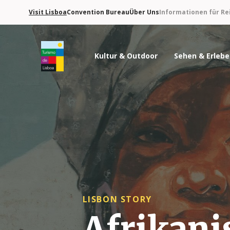
Visit Lisboa
Convention Bureau
Über Uns
Informationen für Re
Kultur & Outdoor
Sehen & Erleb
Turismo de Lisboa Logo
LISBON STORY
Afrikani