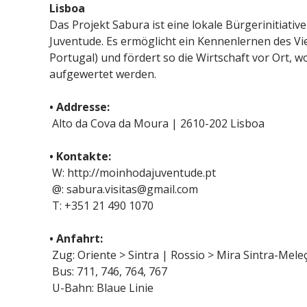
Lisboa
Das Projekt Sabura ist eine lokale Bürgerinitiati
Juventude. Es ermöglicht ein Kennenlernen des Vi
Portugal) und fördert so die Wirtschaft vor Ort, wo
aufgewertet werden.
• Addresse:
Alto da Cova da Moura | 2610-202 Lisboa
• Kontakte:
W: http://moinhodajuventude.pt
@: sabura.visitas@gmail.com
T: +351 21 490 1070
• Anfahrt:
Zug: Oriente > Sintra | Rossio > Mira Sintra-Meleç
Bus: 711, 746, 764, 767
U-Bahn: Blaue Linie