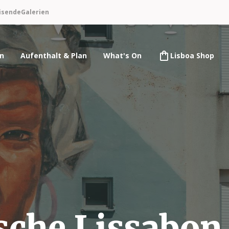
isende
Galerien
en
Aufenthalt & Plan
What's On
Lisboa Shop
sche Lissabon