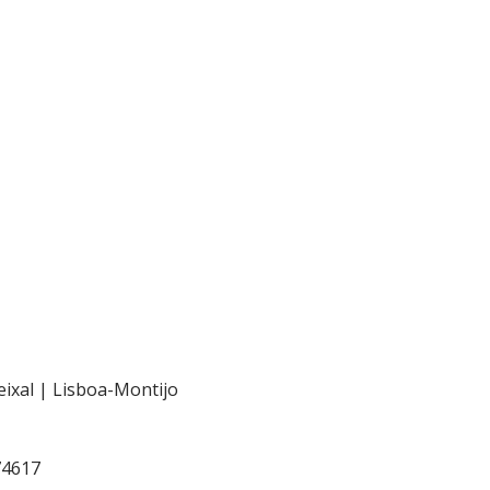
eixal | Lisboa-Montijo
74617