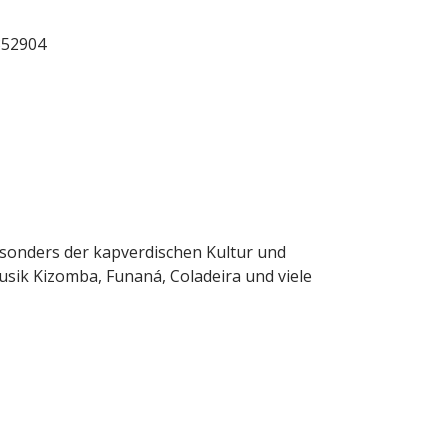
352904
esonders der kapverdischen Kultur und
sik Kizomba, Funaná, Coladeira und viele