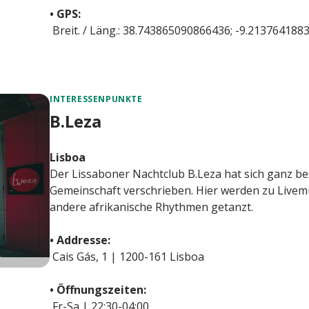
• GPS:
Breit. / Läng.: 38.743865090866436; -9.213764188
INTERESSENPUNKTE
B.Leza
Lisboa
Der Lissaboner Nachtclub B.Leza hat sich ganz b
Gemeinschaft verschrieben. Hier werden zu Livemu
andere afrikanische Rhythmen getanzt.
• Addresse:
Cais Gás, 1 | 1200-161 Lisboa
• Öffnungszeiten:
Fr-Sa | 22:30-04:00