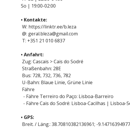
So | 19:00-02:00
• Kontakte:
W: https://linktr.ee/b.leza
@: geral.bleza@gmail.com
T: +351 21 010 6837
• Anfahrt:
Zug: Cascais > Cais do Sodré
Straßenbahn: 28E
Bus: 728, 732, 736, 782
U-Bahn: Blaue Linie, Grüne Linie
Fähre
- Fähre Terreiro do Paço: Lisboa-Barreiro
- Fähre Cais do Sodré: Lisboa-Cacilhas | Lisboa-S
• GPS:
Breit. / Läng.: 38.70810382136961; -9.1471639497