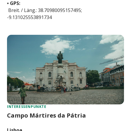
• GPS:
Breit. / Läng.: 38.70980095157495;
-9.131025553891734
INTERESSENPUNKTE
Campo Mártires da Pátria
Lisboa