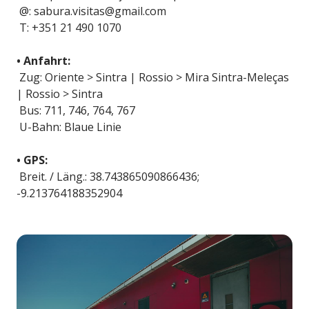
@: sabura.visitas@gmail.com
T: +351 21 490 1070
• Anfahrt:
Zug: Oriente > Sintra | Rossio > Mira Sintra-Meleças
| Rossio > Sintra
Bus: 711, 746, 764, 767
U-Bahn: Blaue Linie
• GPS:
Breit. / Läng.: 38.743865090866436;
-9.213764188352904