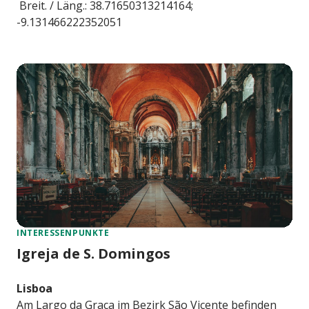
Breit. / Läng.: 38.71650313214164;
-9.131466222352051
INTERESSENPUNKTE
Igreja de S. Domingos
Lisboa
Am Largo da Graça im Bezirk São Vicente befinden