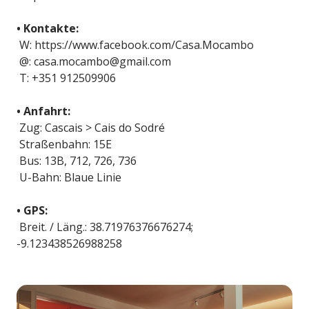
• Kontakte:
W: https://www.facebook.com/Casa.Mocambo
@: casa.mocambo@gmail.com
T: +351 912509906
• Anfahrt:
Zug: Cascais > Cais do Sodré
Straßenbahn: 15E
Bus: 13B, 712, 726, 736
U-Bahn: Blaue Linie
• GPS:
Breit. / Läng.: 38.71976376676274;
-9.123438526988258