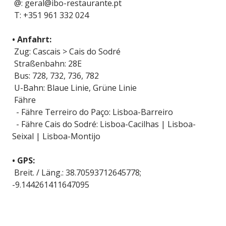
@: geral@ibo-restaurante.pt
T: +351 961 332 024
• Anfahrt:
Zug: Cascais > Cais do Sodré
Straßenbahn: 28E
Bus: 728, 732, 736, 782
U-Bahn: Blaue Linie, Grüne Linie
Fähre
- Fähre Terreiro do Paço: Lisboa-Barreiro
- Fähre Cais do Sodré: Lisboa-Cacilhas | Lisboa-
Seixal | Lisboa-Montijo
• GPS:
Breit. / Läng.: 38.70593712645778;
-9.144261411647095