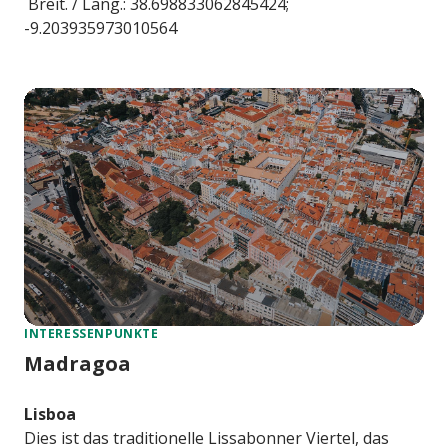
Breit. / Läng.: 38.698833062845424;
-9.203935973010564
INTERESSENPUNKTE
Madragoa
Lisboa
Dies ist das traditionelle Lissabonner Viertel, das