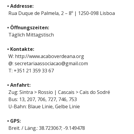
• Addresse:
Rua Duque de Palmela, 2 – 8º | 1250-098 Lisboa
• Öffnungszeiten:
Täglich Mittagstisch
• Kontakte:
W: http://www.acaboverdeana.org
@: secretariaassociacao@gmail.com
T: +351 21 359 33 67
• Anfahrt:
Zug: Sintra > Rossio | Cascais > Cais do Sodré
Bus: 13, 207, 706, 727, 746, 753
U-Bahn: Blaue Linie, Gelbe Linie
• GPS:
Breit. / Läng.: 38.723067; -9.149478