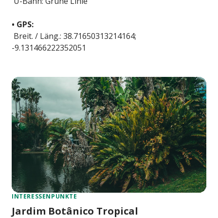
U-Bahn: Grüne Linie
• GPS:
Breit. / Läng.: 38.71650313214164;
-9.131466222352051
INTERESSENPUNKTE
Jardim Botânico Tropical