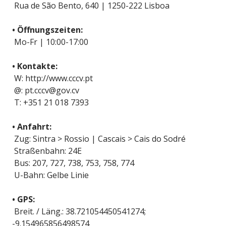
Rua de São Bento, 640 | 1250-222 Lisboa
• Öffnungszeiten:
Mo-Fr | 10:00-17:00
• Kontakte:
W: http://www.cccv.pt
@: pt.cccv@gov.cv
T: +351 21 018 7393
• Anfahrt:
Zug: Sintra > Rossio | Cascais > Cais do Sodré
Straßenbahn: 24E
Bus: 207, 727, 738, 753, 758, 774
U-Bahn: Gelbe Linie
• GPS:
Breit. / Läng.: 38.721054450541274;
-9.154965856498574