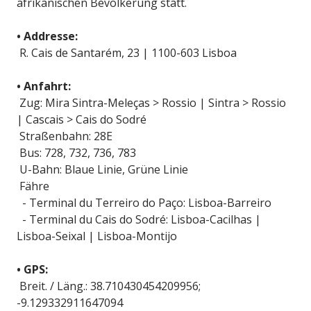
afrikanischen Bevölkerung statt.
• Addresse:
R. Cais de Santarém, 23 | 1100-603 Lisboa
• Anfahrt:
Zug: Mira Sintra-Meleças > Rossio | Sintra > Rossio
| Cascais > Cais do Sodré
Straßenbahn: 28E
Bus: 728, 732, 736, 783
U-Bahn: Blaue Linie, Grüne Linie
Fähre
- Terminal du Terreiro do Paço: Lisboa-Barreiro
- Terminal du Cais do Sodré: Lisboa-Cacilhas |
Lisboa-Seixal | Lisboa-Montijo
• GPS:
Breit. / Läng.: 38.710430454209956;
-9.129332911647094