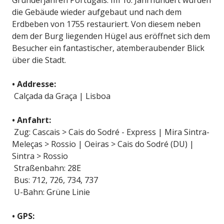
Gründerjahren Portugals. Im 16. Jahrhundert wurden
die Gebäude wieder aufgebaut und nach dem
Erdbeben von 1755 restauriert. Von diesem neben
dem der Burg liegenden Hügel aus eröffnet sich dem
Besucher ein fantastischer, atemberaubender Blick
über die Stadt.
• Addresse:
Calçada da Graça | Lisboa
• Anfahrt:
Zug: Cascais > Cais do Sodré - Express | Mira Sintra-
Meleças > Rossio | Oeiras > Cais do Sodré (DU) |
Sintra > Rossio
Straßenbahn: 28E
Bus: 712, 726, 734, 737
U-Bahn: Grüne Linie
• GPS: