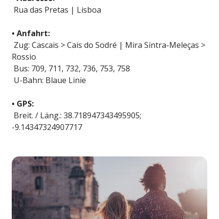
Rua das Pretas | Lisboa
• Anfahrt:
Zug: Cascais > Cais do Sodré | Mira Sintra-Meleças >
Rossio
Bus: 709, 711, 732, 736, 753, 758
U-Bahn: Blaue Linie
• GPS:
Breit. / Läng.: 38.718947343495905;
-9.14347324907717