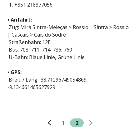
T: +351 218877056
• Anfahrt:
Zug: Mira Sintra-Meleças > Rossio | Sintra > Rossio
| Cascais > Cais do Sodré
Straßenbahn: 12E
Bus: 708, 711, 714, 736, 760
U-Bahn: Blaue Linie, Grüne Linie
• GPS:
Breit. / Läng.: 38.71296749054869;
-9.134661465627929
1
2