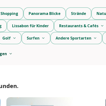
Shopping
Panorama Blicke
Strände
Natu
g
Lissabon für Kinder
Restaurants & Cafés
Golf
Surfen
Andere Sportarten
igen
funden.