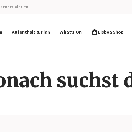
isende
Galerien
en
Aufenthalt & Plan
What's On
Lisboa Shop
nach suchst 