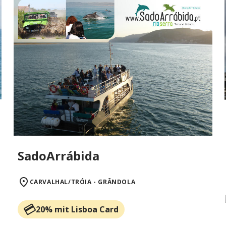
SadoArrábida
CARVALHAL/TRÓIA - GRÂNDOLA
20% mit Lisboa Card