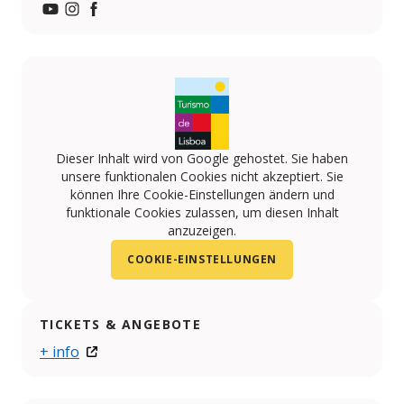
https://www.youtube.com/channel/UCyYZy3n7OaDRd
https://www.instagram.com/museumedeirosealmei
https://www.facebook.com/museu.medeiros.e.a
Dieser Inhalt wird von Google gehostet. Sie haben
unsere funktionalen Cookies nicht akzeptiert. Sie
können Ihre Cookie-Einstellungen ändern und
funktionale Cookies zulassen, um diesen Inhalt
anzuzeigen.
COOKIE-EINSTELLUNGEN
TICKETS & ANGEBOTE
+ info