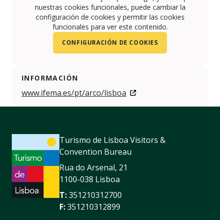
nuestras cookies funcionales, puede cambiar la
configuración de cookies y permitir las cookies
funcionales para ver este contenido.
CONFIGURACIÓN DE COOKIES
INFORMACIÓN
www.ifema.es/pt/arco/lisboa
Turismo de Lisboa Visitors &
Convention Bureau
Rua do Arsenal, 21
1100-038 Lisboa
T:
351210312700
F:
351210312899