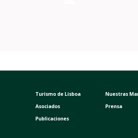
.com/indielisboa/
indielisboaiff
tube.com/indielisboa
Turismo de Lisboa
Nuestras Ma
Asociados
Prensa
Publicaciones