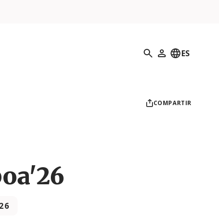
Búsqueda
ES
Mi perfil
COMPARTIR
boa'26
26