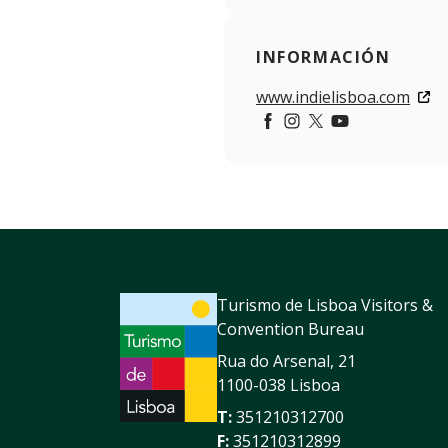
INFORMACIÓN
www.indielisboa.com
Facebook
https://www.instagram
https://twitter.com/
https://www.you
Turismo de Lisboa Visitors &
Convention Bureau
Rua do Arsenal, 21
1100-038 Lisboa
T:
351210312700
F:
351210312899