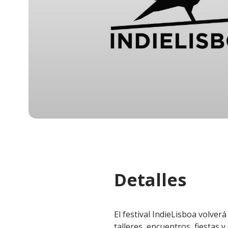
Detalles
El festival IndieLisboa volver
talleres, encuentros, fiestas y