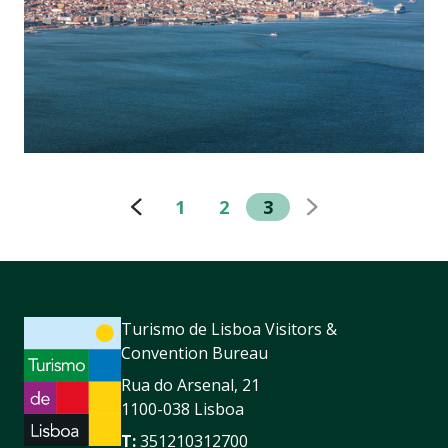
1
2
3
Turismo de Lisboa Visitors &
Convention Bureau
Rua do Arsenal, 21
1100-038 Lisboa
T:
351210312700