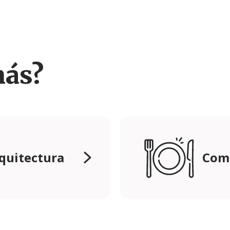
más?
rquitectura
Come