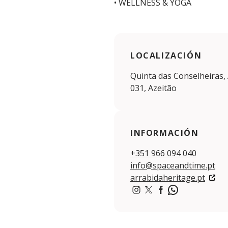
• WELLNESS & YOGA
LOCALIZACIÓN
Quinta das Conselheiras, 
031, Azeitão
INFORMACIÓN
+351 966 094 040
info@spaceandtime.pt
arrabidaheritage.pt
http://instagram.com/arr
http://twitter.com/Arr
https://www.facebo
https://wa.me/