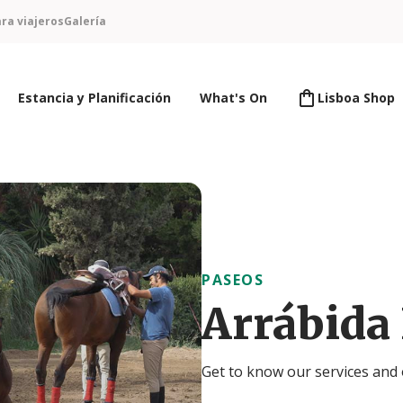
ra viajeros
Galería
Estancia y Planificación
What's On
Lisboa Shop
PASEOS
Arrábida
Get to know our services and 