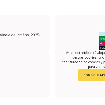
Aldeia de Irmãos, 2925-
Este contenido está aloj
nuestras cookies funci
configuración de cookies y p
para ver es
CONFIGURACI
abidaheritage/?hl=pt
abidaH
ok.com/arrabidaheritage/
351966094040