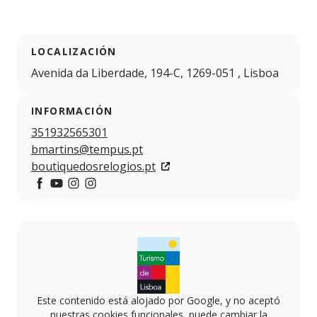
LOCALIZACIÓN
Avenida da Liberdade, 194-C, 1269-051 , Lisboa
INFORMACIÓN
351932565301
bmartins@tempus.pt
boutiquedosrelogios.pt
https://www.facebook.com/boutiquerelogiosplus
https://www.youtube.com/channel/UCd0QMYsFMX
https://www.instagram.com/boutiquedosrelogi
https://www.instagram.com/boutiquedosrel
Este contenido está alojado por Google, y no aceptó
nuestras cookies funcionales, puede cambiar la