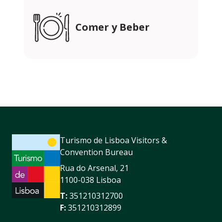
Comer y Beber
Turismo de Lisboa Visitors &
Convention Bureau
Rua do Arsenal, 21
1100-038 Lisboa
T:
351210312700
F:
351210312899