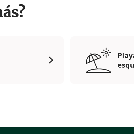
más?
Play
esqu