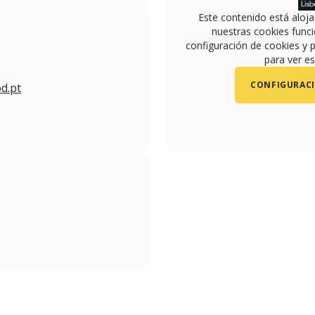
Este contenido está aloj
nuestras cookies funci
configuración de cookies y p
para ver es
CONFIGURACI
d.pt
m/clubedefado/
m.com/clubedefado/