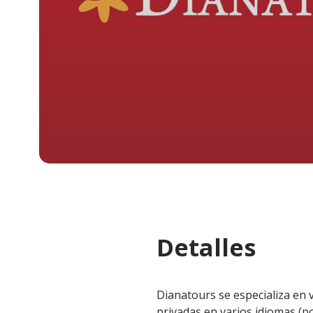
Detalles
Dianatours se especializa en v
privadas en varios idiomas (po