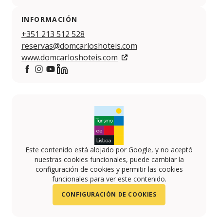
INFORMACIÓN
+351 213 512 528
reservas@domcarloshoteis.com
www.domcarloshoteis.com
https://www.facebook.com/DomCarlosHoteis
https://www.instagram.com/domcarloshoteis.lisbo
https://www.youtube.com/channel/UCWDVi3QWJ
https://www.linkedin.com/company/dom-car
Este contenido está alojado por Google, y no aceptó
nuestras cookies funcionales, puede cambiar la
configuración de cookies y permitir las cookies
funcionales para ver este contenido.
CONFIGURACIÓN DE COOKIES