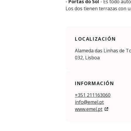
-
Portas do Sol
- Es todo aut
Los dos tienen terrazas con un
LOCALIZACIÓN
Alameda das Linhas de To
032, Lisboa
INFORMACIÓN
+351 211163060
info@emel.pt
www.emel.pt