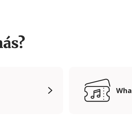
más?
Wha