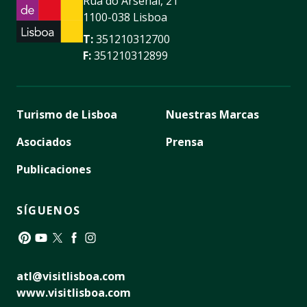
Rua do Arsenal, 21
1100-038 Lisboa
T:
351210312700
F:
351210312899
Turismo de Lisboa
Nuestras Marcas
Asociados
Prensa
Publicaciones
SÍGUENOS
Pinterest
YouTube
Twitter
Facebook
Instagram
atl@visitlisboa.com
www.visitlisboa.com