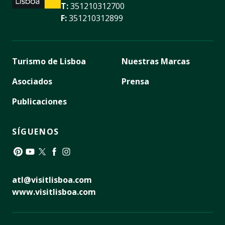
T:
351210312700
F:
351210312899
Turismo de Lisboa
Nuestras Marcas
Asociados
Prensa
Publicaciones
SÍGUENOS
Pinterest
YouTube
Twitter
Facebook
Instagram
atl@visitlisboa.com
www.visitlisboa.com