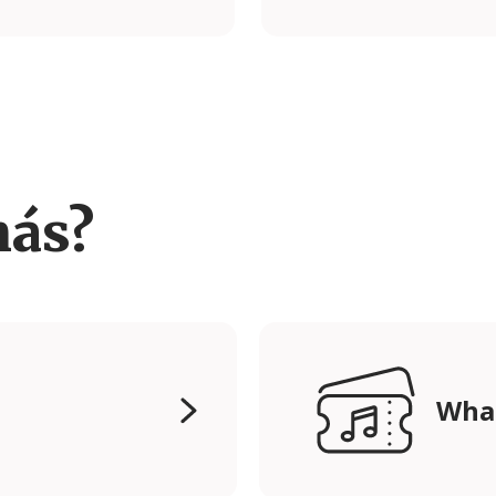
más?
Wha