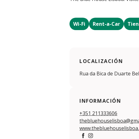
Wi-Fi
Rent-a-Car
Tien
LOCALIZACIÓN
Rua da Bica de Duarte Bel
INFORMACIÓN
+351 211333606
thebluehouselisboa@gma
www.thebluehouselisboa