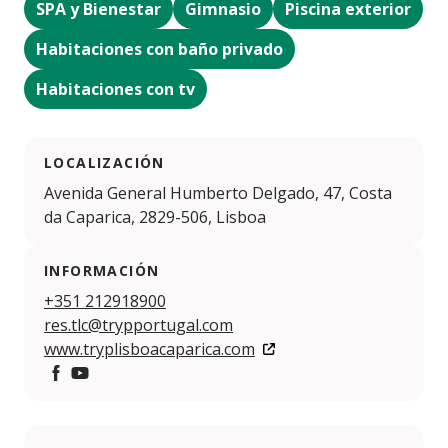
SPA y Bienestar
Gimnasio
Piscina exterior
Habitaciones con baño privado
Habitaciones con tv
LOCALIZACIÓN
Avenida General Humberto Delgado, 47, Costa
da Caparica, 2829-506, Lisboa
INFORMACIÓN
+351 212918900
res.tlc@trypportugal.com
www.tryplisboacaparica.com
https://www.facebook.com/tryplisboacaparicamar/
https://www.youtube.com/channel/UCP0ugsnZVvz