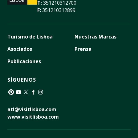
T:
351210312700
F:
351210312899
Turismo de Lisboa
Nuestras Marcas
Asociados
Prensa
Publicaciones
SÍGUENOS
Pinterest
YouTube
Twitter
Facebook
Instagram
atl@visitlisboa.com
www.visitlisboa.com