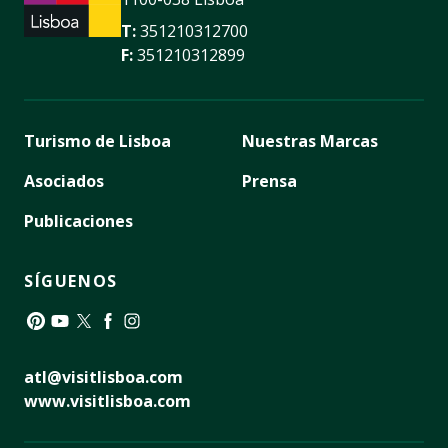
T:
351210312700
F:
351210312899
Turismo de Lisboa
Nuestras Marcas
Asociados
Prensa
Publicaciones
SÍGUENOS
Pinterest
YouTube
Twitter
Facebook
Instagram
atl@visitlisboa.com
www.visitlisboa.com