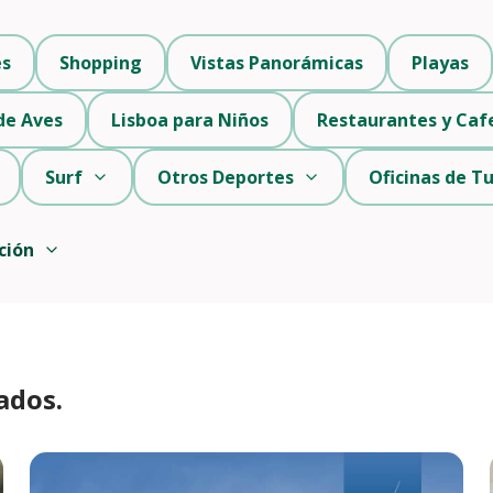
es
Shopping
Vistas Panorámicas
Playas
de Aves
Lisboa para Niños
Restaurantes y Caf
Surf
Otros Deportes
Oficinas de T
ción
ados.