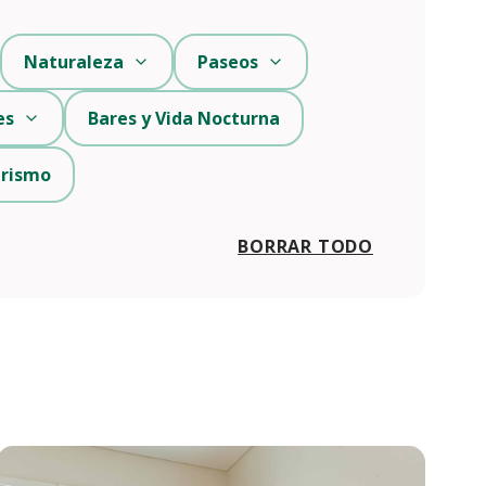
Naturaleza
Paseos
es
Bares y Vida Nocturna
urismo
BORRAR TODO