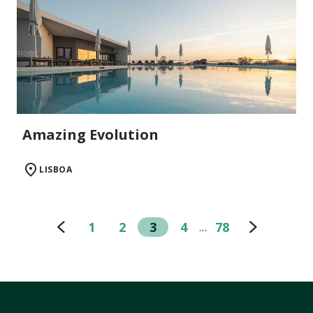
Amazing Evolution
LISBOA
1
2
3
4
78
…