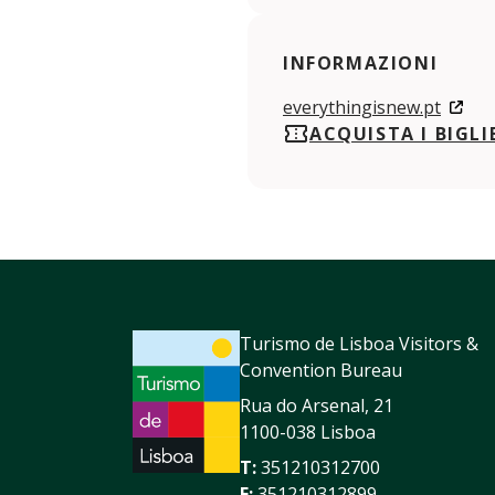
INFORMAZIONI
everythingisnew.pt
ACQUISTA I BIGLI
Turismo de Lisboa Visitors &
Convention Bureau
Rua do Arsenal, 21
1100-038 Lisboa
T:
351210312700
F:
351210312899