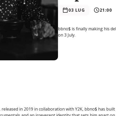
03 LUG
21:00
bbno$ is finally making his de
on 3 July.
’, released in 2019 in collaboration with Y2K, bbno$ has built
strumentals and an irreverent identity that sets him apart on