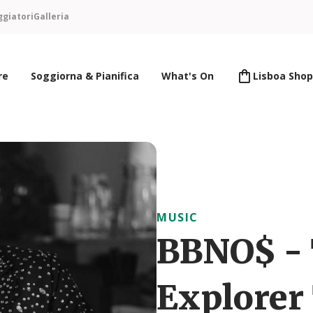
ggiatori
Galleria
re
Soggiorna & Pianifica
What's On
Lisboa Shop
MUSIC
BBNO$ - 
Explorer