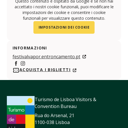
Questo contenuto è ospitato da Google e se non hai
accettato i nostri cookie funzionali, puoi modificare le
impostazioni dei cookie e consentire i cookie
funzionali per visualizzare questo contenuto.
IMPOSTAZIONI DEI COOKIE
INFORMAZIONI
festivalvapor.entroncamento.pt
https://www.facebook.com/festivalvapor
https://www.instagram.com/festivalvapor?igsh=
ACQUISTA I BIGLIETTI
Turismo de Lisboa Visitors &
Convention Bureau
Rua do Arsenal, 21
1100-038 Lisboa