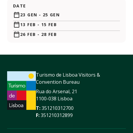
DATE
23 GEN
-
25 GEN
13 FEB
-
15 FEB
26 FEB
-
28 FEB
Turismo de Lisboa Visitors &
Convention Bureau
Rua do Arsenal, 21
1100-038 Lisboa
T:
351210312700
F:
351210312899