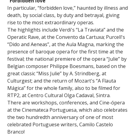
"Forbidden love"
In particular, “forbidden love,” haunted by illness and
death, by social class, by duty and betrayal, giving
rise to the most extraordinary operas.
The highlights include Verdi's “La Traviata” and the
Operatic Rave, at the Convento da Cartuxa; Purcell's
“Dido and Aeneas”, at the Aula Magna, marking the
presence of baroque opera for the first time at the
festival; the national premiere of the opera “Julie” by
Belgian composer Philippe Boesmans, based on the
great classic “Miss Julie” by A. Strindberg, at
Culturgest; and the return of Mozart's “A Flauta
Mágica” for the whole family, also to be filmed for
RTP2, at Centro Cultural Olga Cadaval, Sintra.
There are workshops, conferences, and Cine-ópera
at the Cinemateca Portuguesa, which also celebrates
the two hundredth anniversary of one of most
celebrated Portuguese writers, Camilo Castelo
Branco!