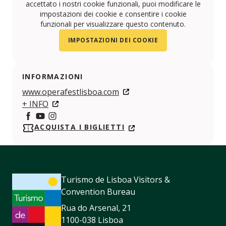
accettato i nostri cookie funzionali, puoi modificare le
impostazioni dei cookie e consentire i cookie
funzionali per visualizzare questo contenuto.
IMPOSTAZIONI DEI COOKIE
INFORMAZIONI
www.operafestlisboa.com
+ INFO
https://www.facebook.com/operafestlisboa/
https://www.youtube.com/channel/UCulDpPYqY
ACQUISTA I BIGLIETTI
https://www.instagram.com/operafestlisboa?i
Turismo de Lisboa Visitors &
Convention Bureau
Rua do Arsenal, 21
1100-038 Lisboa