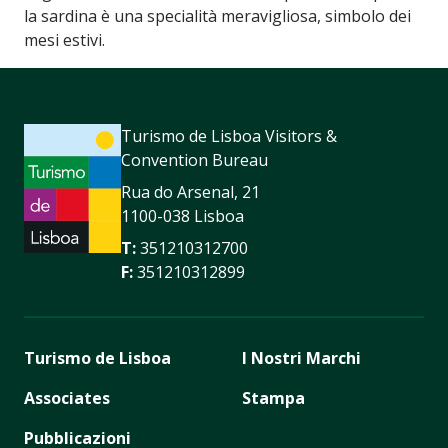
la sardina è una specialità meravigliosa, simbolo dei
mesi estivi.
Turismo de Lisboa Visitors &
Convention Bureau
Rua do Arsenal, 21
1100-038 Lisboa
T:
351210312700
F:
351210312899
Turismo de Lisboa
I Nostri Marchi
Associates
Stampa
Pubblicazioni