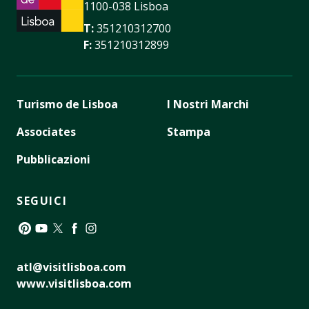
1100-038 Lisboa
T:
351210312700
F:
351210312899
Turismo de Lisboa
I Nostri Marchi
Associates
Stampa
Pubblicazioni
SEGUICI
Pinterest
YouTube
Twitter
Facebook
Instagram
atl@visitlisboa.com
www.visitlisboa.com