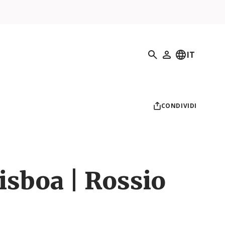
Ricerca
IT
Il mio profilo
CONDIVIDI
isboa | Rossio