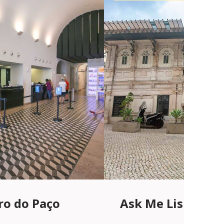
ro do Paço
Ask Me Lisboa | 