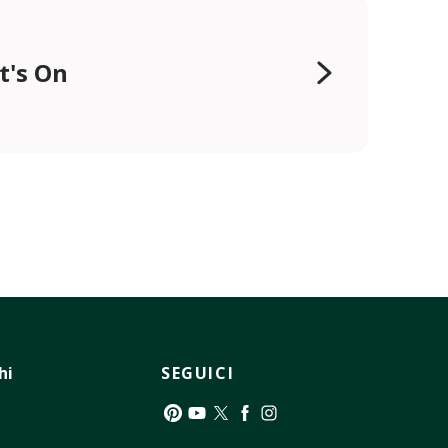
t's On
hi
SEGUICI
Pinterest
YouTube
Twitter
Facebook
Instagram