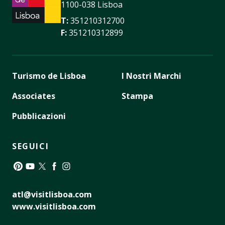
1100-038 Lisboa
T:
351210312700
F:
351210312899
Turismo de Lisboa
I Nostri Marchi
Associates
Stampa
Pubblicazioni
SEGUICI
Pinterest
YouTube
Twitter
Facebook
Instagram
atl@visitlisboa.com
www.visitlisboa.com