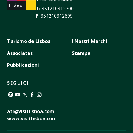
T:
351210312700
F:
351210312899
Turismo de Lisboa
I Nostri Marchi
Associates
Stampa
Pubblicazioni
SEGUICI
Pinterest
YouTube
Twitter
Facebook
Instagram
atl@visitlisboa.com
www.visitlisboa.com