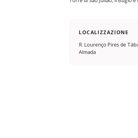
Torre di São Julião, il Bugio e 
LOCALIZZAZIONE
R. Lourenço Pires de Táb
Almada